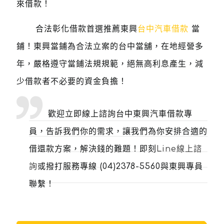
來借款！
合法彰化借款首選推薦東興
台中汽車借款
當
鋪！東興當鋪為合法立案的台中當舖，在地經營多
年，嚴格遵守當鋪法規規範，絕無高利息產生，減
少借款者不必要的資金負擔！
歡迎立即線上諮詢台中東興汽車借款專
員，告訴我們你的需求，讓我們為你安排合適的
借還款方案，解決錢的難題！即刻
Line線上諮
詢
或撥打服務專線
(04)2378-5560
與東興專員
聯繫！