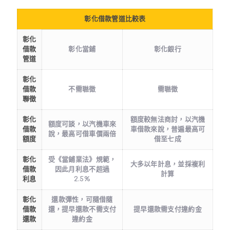
彰化借款管道比較表
彰化
借款
彰化當鋪
彰化銀行
管道
彰化
借款
不需聮徵
需聮徵
聯徵
彰化
額度較無法商討，以汽機
額度可談，以汽機車來
借款
車借款來說，普遍最高可
說，最高可借車價兩倍
額度
借至七成
彰化
受《當鋪業法》規範，
大多以年計息，並採複利
借款
因此月利息不超過
計算
利息
2.5%
彰化
還款彈性，可隨借隨
借款
還，提早還款不需支付
提早還款需支付違約金
還款
違約金