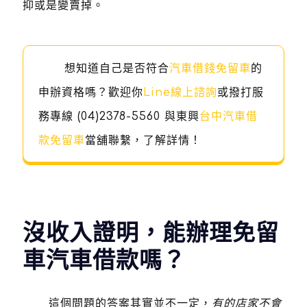
抑或是變賣掉。
想知道自己是否符合
汽車借錢免留車
的
申辦資格嗎？歡迎你
Line線上諮詢
或撥打服
務專線
(04)2378-5560
與東興
台中汽車借
款免留車
當舖聯繫，了解詳情！
沒收入證明，能辦理免留
車汽車借款嗎？
這個問題的答案其實並不一定，
有的店家不會