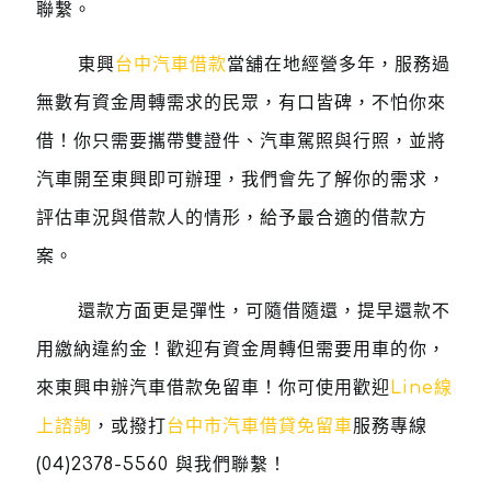
聯繫。
東興
台中汽車借款
當舖在地經營多年，服務過
無數有資金周轉需求的民眾，有口皆碑，不怕你來
借！你只需要攜帶雙證件、汽車駕照與行照，並將
汽車開至東興即可辦理，我們會先了解你的需求，
評估車況與借款人的情形，給予最合適的借款方
案。
還款方面更是彈性，可隨借隨還，提早還款不
用繳納違約金！歡迎有資金周轉但需要用車的你，
來東興申辦汽車借款免留車！你可使用歡迎
Line線
上諮詢
，或撥打
台中市汽車借貸免留車
服務專線
(04)2378-5560
與我們聯繫！