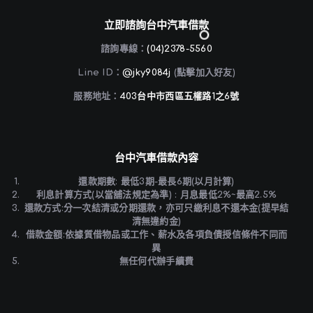
立即諮詢台中汽車借款
諮詢專線：
(04)2378-5560
Line ID：
@jky9084j
(點擊加入好友)
服務地址：
403台中市西區五權路1之6號
台中汽車借款內容
還款期數: 最低3期-最長6期(以月計算)
利息計算方式(以當舖法規定為準) : 月息最低2%~最高2.5%
還款方式:分一次結清或分期還款，亦可只繳利息不還本金(提早結
清無違約金)
借款金額:依據質借物品或工作、薪水及各項負債授信條件不同而
異
無任何代辦手續費