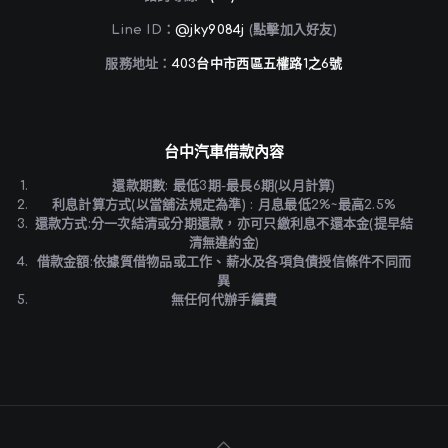
Line ID：
@jky9084j
(點擊加入好友)
服務地址：
403台中市西區五權路1之6號
台中汽車借款內容
還款期數: 最低3期-最長6期(以月計算)
利息計算方式(以當舖法規定為準) : 月息最低2%~最高2.5%
還款方式:分一次結清或分期還款，亦可只繳利息不還本金(提早結
清無違約金)
借款金額:依據質借物品或工作、薪水及各項負債授信條件不同而
異
無任何代辦手續費