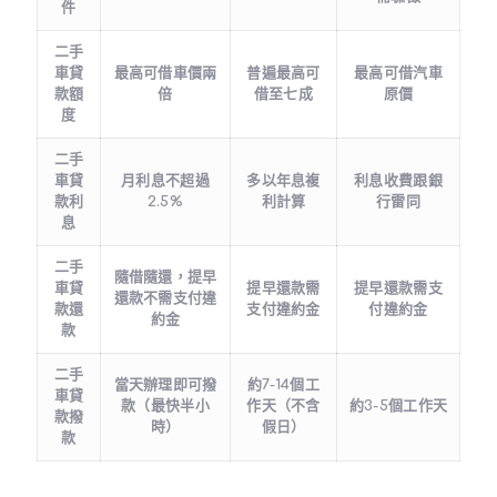
件
二手
車貸
最高可借車價兩
普遍最高可
最高可借汽車
款額
倍
借至七成
原價
度
二手
車貸
月利息不超過
多以年息複
利息收費跟銀
款利
2.5%
利計算
行雷同
息
二手
隨借隨還，提早
車貸
提早還款需
提早還款需支
還款不需支付違
款還
支付違約金
付違約金
約金
款
二手
當天辦理即可撥
約7-14個工
車貸
款（最快半小
作天（不含
約3-5個工作天
款撥
時）
假日）
款