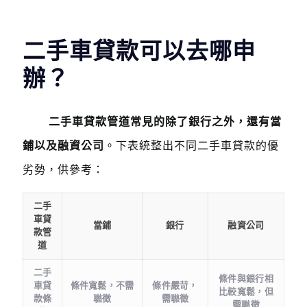
二手車貸款可以去哪申
辦？
二手車貸款管道常見的除了銀行之外，還有當
鋪以及融資公司
。下表統整出不同二手車貸款的優
劣勢，供參考：
二手
車貸
當鋪
銀行
融資公司
款管
道
二手
條件與銀行相
車貸
條件寬鬆，不需
條件嚴苛，
比較寬鬆，但
款條
聮徵
需聮徵
需聮徵