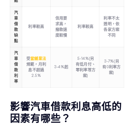
點
汽
車
信用要
利率不太
借
求高，
透明，依
利率較高
利率較高
款
撥款速
各家方案
缺
度較慢
不同
點
汽
車
受
當舖業法
5-14%(另
3-7%(另
借
規範，月利
有低月付、
3-4%起
有0利率方
款
息不超過
零利率等方
案)
利
2.5%
案)
率
影響汽車借款利息高低的
因素有哪些？