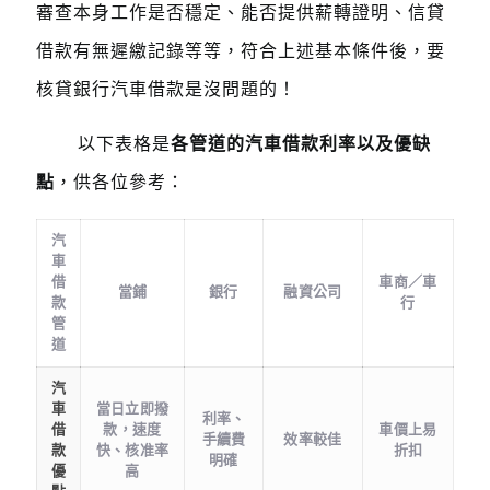
審查本身工作是否穩定、能否提供薪轉證明、信貸
借款有無遲繳記錄等等，符合上述基本條件後，要
核貸銀行汽車借款是沒問題的！
以下表格是
各管道的汽車借款利率以及優缺
點
，供各位參考：
汽
車
借
車商／車
當鋪
銀行
融資公司
款
行
管
道
汽
車
當日立即撥
利率、
借
款，速度
車價上易
手續費
效率較佳
款
快、核准率
折扣
明確
優
高