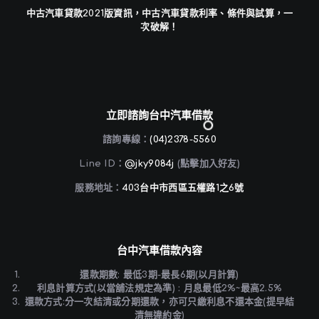
中古汽車貸款2021版資訊，中古汽車貸款利率、條件與試算，一
次破解！
立即諮詢台中汽車借款
諮詢專線：
(04)2378-5560
Line ID：
@jky9084j
(點擊加入好友)
服務地址：
403台中市西區五權路1之6號
台中汽車借款內容
還款期數: 最低3期-最長6期(以月計算)
利息計算方式(以當舖法規定為準) : 月息最低2%~最高2.5%
還款方式:分一次結清或分期還款，亦可只繳利息不還本金(提早結
清無違約金)