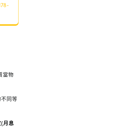
378-
質當物
的不同等
(月息