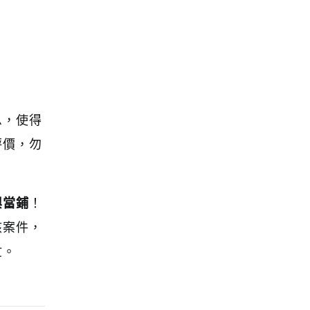
息，使得
評價，勿
興當鋪
！
核案件，
忙。